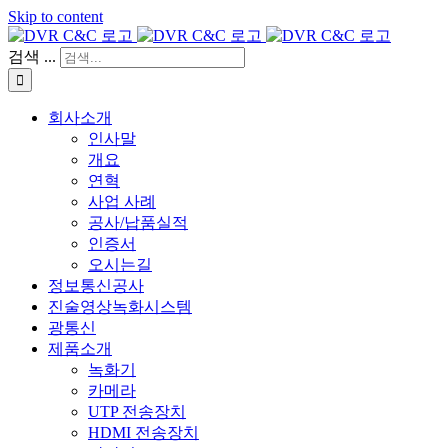
Skip to content
검색 ...
회사소개
인사말
개요
연혁
사업 사례
공사/납품실적
인증서
오시는길
정보통신공사
진술영상녹화시스템
광통신
제품소개
녹화기
카메라
UTP 전송장치
HDMI 전송장치